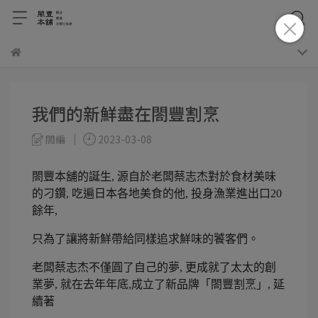
我們的新鮮盡在閤豐割烹
閤編
2023-03-08
閤豐本舖的誕生, 源自於老闆蔡志杰對於食材美味
的刁鑽, 吃遍日本各地美食的他, 投身漁業進出口20
餘年,
只為了讓將新鮮帶給同樣追求鮮味的饕客們。
老闆蔡志杰不僅圓了自己的夢, 更成就了太太的創
業夢, 就在去年年底,成立了新品牌「閤豐割烹」, 延
續著