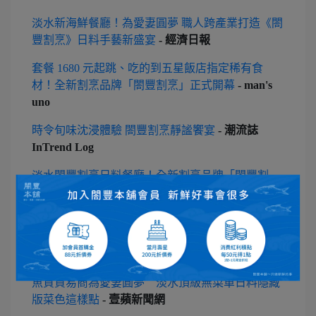
淡水新海鮮餐廳！為愛妻圓夢 職人跨產業打造《閤
豐割烹》日料手藝新盛宴
- 經濟日報
套餐 1680 元起跳、吃的到五星飯店指定稀有食
材！全新割烹品牌「閤豐割烹」正式開幕
- man's
uno
時令旬味沈浸體驗 閤豐割烹靜謐饗宴
- 潮流誌
InTrend Log
淡水閤豐割烹日料餐廳！全新割烹品牌「閤豐割
烹」打造三款割烹創意套餐「松葉蟹、3L干貝、極
黑和牛」，搶攻淡水人必吃清單。
- Walker Land
淡水日料餐廳「閤豐割烹」開幕！檜木打造日式空
間、海陸鮮食美饌饕客必嚐
- Zeek 玩家誌
魚貨貿易商為愛妻圓夢 淡水頂級無菜單日料隱藏
版菜色這樣點
- 壹蘋新聞網