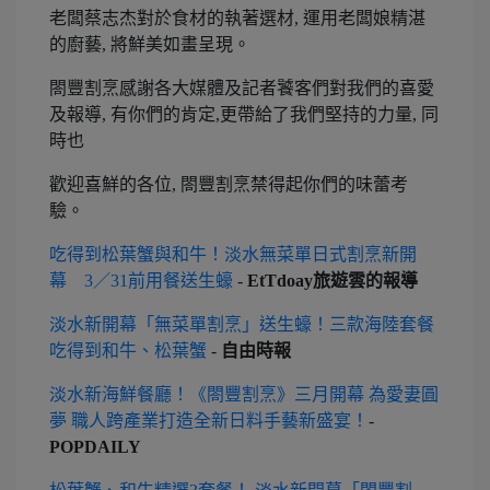
老闆蔡志杰對於食材的執著選材, 運用老闆娘精湛
的廚藝, 將鮮美如畫呈現。
閤豐割烹感謝各大媒體及記者饕客們對我們的喜愛
及報導, 有你們的肯定,更帶給了我們堅持的力量, 同
時也
歡迎喜鮮的各位, 閤豐割烹禁得起你們的味蕾考
驗。
吃得到松葉蟹與和牛！淡水無菜單日式割烹新開
幕 3／31前用餐送生蠔
-
EtTdoay旅遊雲的報導
淡水新開幕「無菜單割烹」送生蠔！三款海陸套餐
吃得到和牛、松葉蟹
-
自由時報
淡水新海鮮餐廳！《閤豐割烹》三月開幕 為愛妻圓
夢 職人跨產業打造全新日料手藝新盛宴！
-
POPDAILY