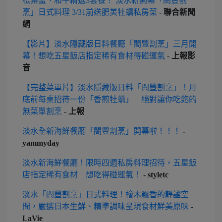
松葉蟹、和牛精選3套餐！ 淡水新開幕「閤豐割
烹」日式料理 3/31前送肥美牡蠣私房菜
-
聯合新聞
網
【影片】淡水隱藏版日料餐廳「閤豐割烹」三月開
幕！想吃五星飯店指定稀有食材得碰運氣
-
上報影
音
【完整菜單片】淡水隱藏版日料「閤豐割烹」！月
底前每桌招待一份「香煎牡蠣」 絕對讓你吃飽的
無菜單割烹
-
上報
淡水全新海鮮餐廳「閤豐割烹」開幕啦！！！
-
yammyday
淡水新海鮮餐廳！限時四週私房料理招待，五星飯
店指定稀有食材 想吃得碰運氣！
- styletc
淡水「閤豐割烹」日式料理！檜木飄香的靜謐空
間，嚴選日本生鮮、精準調味呈現食材鮮美原味
-
LaVie