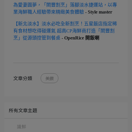
為愛妻圓夢，「閤豐割烹」落腳淡水捷運站，以專
業海鮮職人經驗帶來精緻美食體驗
- Style master
【新北淡水】淡水必吃全新割烹！五星飯店指定稀
有食材想吃得碰運氣 超高CP海鮮商打造「閤豐割
烹」從源頭控管到餐桌
- OpenRice 開飯喇
文章分類
美饡
所有文章主題
識鮮