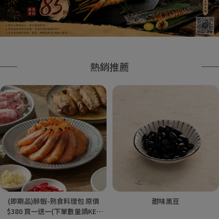
熱銷推薦
(即期品)醉蝦-熟食料理包 原價
甜味黑豆
$380 買一送一(下單數量請KEY