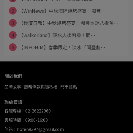
2
【WinNews】中秋海陸燒烤盛宴！閤豐⋯
3
【經濟日報】中秋燒烤盛宴！閤豐本舖八折預⋯
4
【walkerland】淡水人後廚房！閤⋯
5
【INFOHIM】春季限定！淡水「閤豐割⋯
關於我們
品牌故事
服務條款與隱私權
門市據點
聯絡資訊
客服專線：02-26222960
客服時間：09:00-16:00
信箱：hofen9397@gmail.com