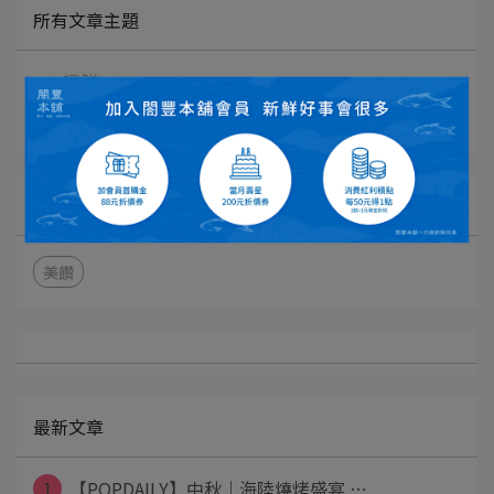
所有文章主題
識鮮
媒體分享
文章分類
美饡
最新文章
1
【POPDAILY】中秋｜海陸燒烤盛宴 ⋯