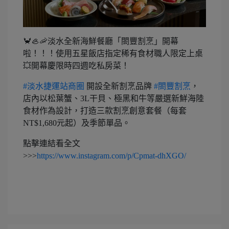
🦀🦪🦐淡水全新海鮮餐廳「閤豐割烹」開幕
啦！！！使用五星飯店指定稀有食材職人限定上桌
💥開幕慶限時四週吃私房菜！
#淡水捷運站商圈
開設全新割烹品牌
#閤豐割烹
，
店內以松葉蟹、3L干貝、極黑和牛等嚴選新鮮海陸
食材作為設計，打造三款割烹創意套餐（每套
NT$1,680元起）及季節單品。
點擊連結看全文
>>>
https://www.instagram.com/p/Cpmat-dhXGO/