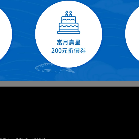
蟹味棒
麻辣花枝摃丸
120
NT$180