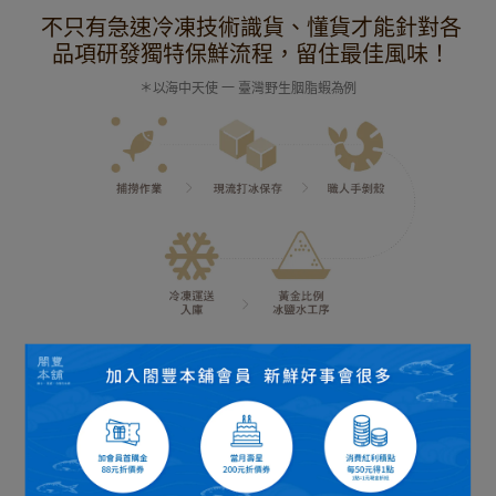
不只有急速冷凍技術
識貨、懂貨才能針對各
品項研發獨特保鮮流程，留住最佳風味
！
＊以海中天使 一 臺灣野生胭脂蝦為例
新鮮到府: 嚴謹冷鍊控管
人工驗貨，破損即退，高規格冷凍庫房保存，