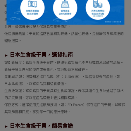
礦物質：干貝富含鈣、磷、鐵、鋅等礦物質，有助於保持骨骼和牙齒健康，增
強免疫力，並促進細胞代謝。
維生素：干貝中含有多種維生素，如維生素B12、維生素D和維生素A，對神經
系統、骨骼健康和視力保護具有重要作用。
低脂肪低熱量：干貝的脂肪含量相對較低，熱量也較低，是健康飲食和減肥的
理想選擇。
日本生食級干貝，選貨指南
►
識別新鮮度：購買生食級干貝時，應避免購買顏色不自然或質地過軟的品項。
新鮮干貝呈自然的淡白或米黃色，質地緊緻不易破碎。
產地與品牌：選擇知名進口品牌（如：北海永德），與信譽良好的產地（如：
日本北海道），以確保品質和營養價值。
生食級認證：確保購買的干貝具有生食級認證，表示其適合生食並通過了嚴格
的品質檢測。可以在產品標籤上查找相關標識。
保存方式：選擇使用先進鎖鮮技術（如：3D Freezer）保存進口的干貝，以確保
其新鮮度和口感，享受每一口的原汁原味。
日本生食級干貝，簡易食譜
►