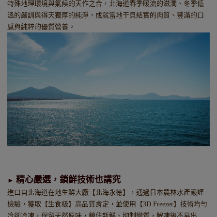
特殊地理環境與氣候的天作之合，北海道春季暖流的滋潤、冬季低
溫的嚴訓與得天獨厚的純淨，成就當地干貝結實的肉質、豐滿的口
感與純粹的優質營養。
精心嚴選，鎖鮮技術也講究
►
進口自北海道在地生鮮大廠【北海永徳】，通過日本農林水產嚴謹
檢驗，獲取【生食級】高品質肯定，並使用【3D Freezer】技術均勻
冷卻冷凍，保留天然原味，鎖住新鮮、抑制變質，解凍後不易出