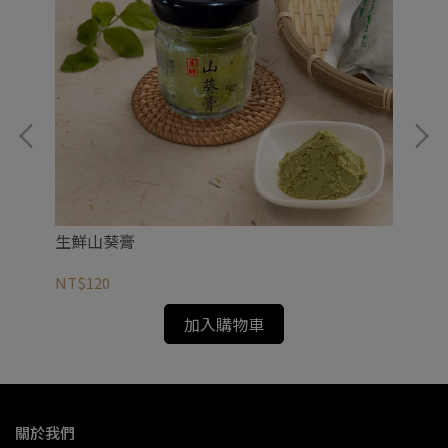
生鮮山葵膏
魷
NT$120
NT
加入購物車
關於我們