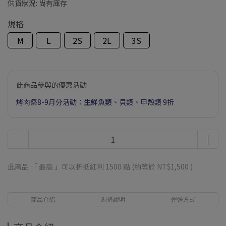
供貨狀況:
尚有庫存
規格
M
L
2S
2L
3S
此商品參與的優惠活動
烤肉祭8-9月分活動：生鮮魚類、貝類、甲殼類 9折
此商品 「 最高 」可以折抵紅利
1500
點 (約等於
NT$1,500
)
商品介紹
規格說明
運送方式