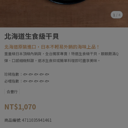
1
/
4
北海道生食級干貝
北海道原裝進口，日本不輕易外銷的海味上品！
重量級日本頂級內銷貨，全台獨家專賣！特選生食級干貝，顆顆飽滿Q
彈、口感細緻鮮甜，退冰生食抑或簡單料理即可盡享美味。
珍稀指數：🐟 🐟 🐟 🐟 🐟
必嚐指數：🐟 🐟 🐟 🐟 🐟
合豐行
NT$1,070
商品編號:
4711035941461