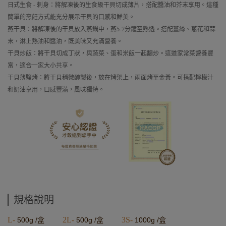
日式生食 - 刺身：將解凍後的生食級干貝切成薄片，搭配醬油和芥末享用。這種
簡單的烹飪方式能充分展示干貝的口感和鮮美。
蒸干貝：將解凍後的干貝放入蒸鍋中，蒸5-7分鐘至熟透。搭配薑絲、蔥花和蒜
末，淋上熱油和醬油，既美味又充滿營養。
干貝炒飯：將干貝切成丁狀，與蔬菜、蛋和米飯一起翻炒。這道家常菜營養豐
富，適合一家大小共享。
干貝薄鹽烤：將干貝稍微醃製後，放在烤架上，兩面烤至金黃。可搭配檸檬汁
和奶油享用，口感豐滿，風味獨特。
規格說明
L-
2L-
3S-
500g /盒
500g /盒
1000g /盒