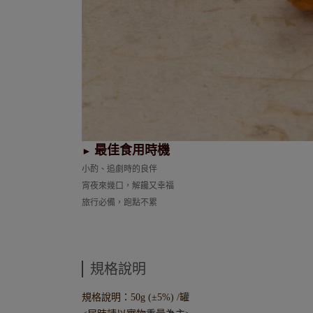
最佳食用時機
►
小酌、追劇時的良伴
宵夜來幾口，解饞又幸福
旅行必備，跑點不累
規格說明
規格說明：50g (±5%) /罐