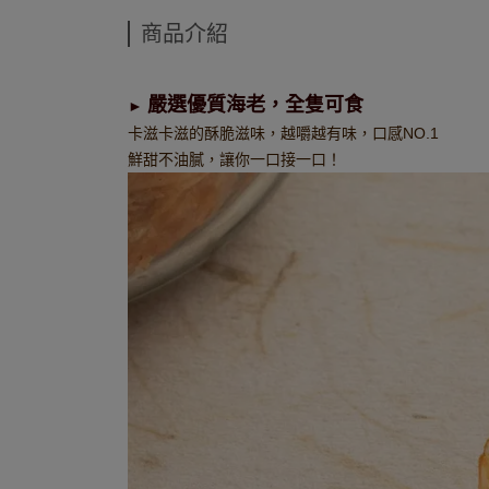
商品介紹
嚴選優質海老，全隻可食
►
卡滋卡滋的酥脆滋味，越嚼越有味，口感NO.1
鮮甜不油膩，讓你一口接一口！