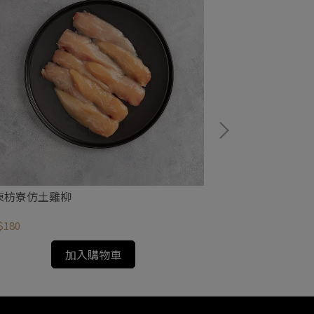
東枋寮仿土雞柳
台灣黑毛豬松阪
$180
NT$360
加入購物車