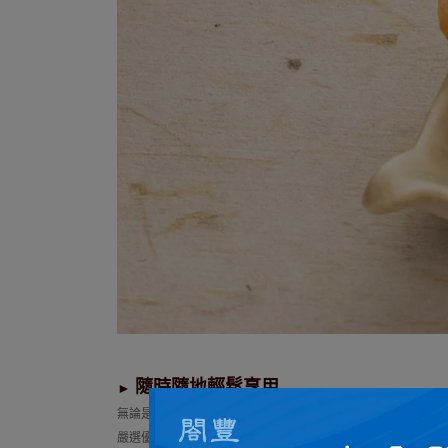
隨時隨地輕鬆享用
►
無論是當作休閒零嘴、聚會小食，還是搭配啤酒小酌，都是絕
嚴選優質鮮蝦，風味絕佳，大人小孩都愛吃。