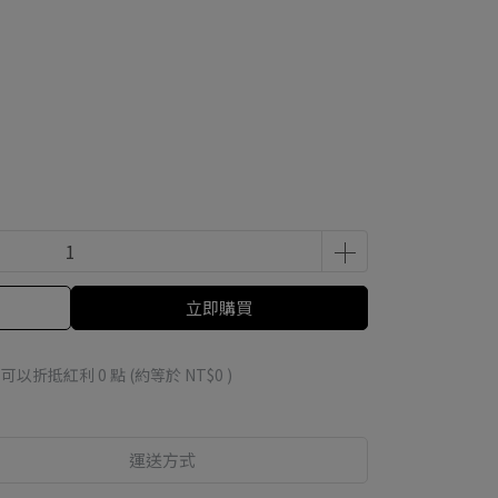
立即購買
 」可以折抵紅利
0
點 (約等於
NT$0
)
運送方式