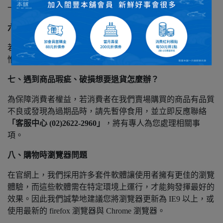
一至週五(不含例假日)上班時段 9：00 – 16：00
六、取消訂單後，何時退款?
若取消訂單後，其退款之作業時間最少需
7～14個工作天
，
惟實際工作天仍以系統商作業為主。
七、遇到商品瑕疵、破損想要退貨怎麼辦？
為保障消費者權益，若消費者在我們賣場購買的商品有品質
不良或發現為過期品時，請先暫停食用，並立即反應聯絡
「客服中心 (02)2622-2960」
，將有專人為您處理相關事
項。
八、購物時瀏覽器問題
在官網上，我們採用許多套件軟體讓使用者擁有更佳的瀏覽
體驗，而這些軟體需在特定環境上運行，才能夠發揮最好的
效果。因此我們誠摯地建議您將瀏覽器更新為 IE9 以上，或
使用最新的 firefox 瀏覽器與 Chrome 瀏覽器。