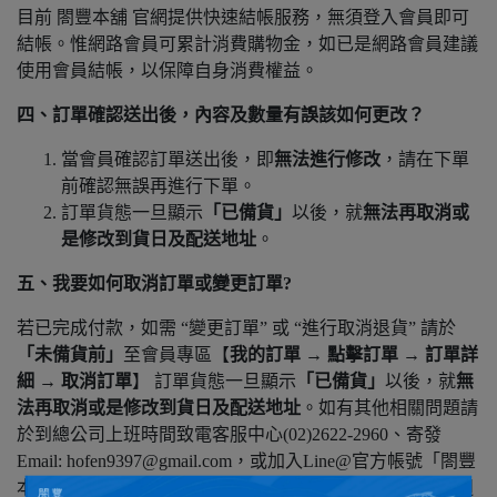
目前 閤豐本舖 官網提供快速結帳服務，無須登入會員即可
結帳。惟網路會員可累計消費購物金，如已是網路會員建議
使用會員結帳，以保障自身消費權益。
四、訂單確認送出後，內容及數量有誤該如何更改？
當會員確認訂單送出後，即
無法進行修改
，請在下單
前確認無誤再進行下單。
訂單貨態一旦顯示
「已備貨」
以後，就
無法再取消或
是修改到貨日及配送地址
。
五、我要如何取消訂單或變更訂單?
若已完成付款，如需 “變更訂單” 或 “進行取消退貨” 請於
「未備貨前」
至會員專區【
我的訂單 → 點擊訂單 → 訂單詳
細 → 取消訂單
】 訂單貨態一旦顯示
「已備貨」
以後，就
無
法再取消或是修改到貨日及配送地址
。如有其他相關問題請
於到總公司上班時間致電客服中心(02)2622-2960、寄發
Email: hofen9397@gmail.com，或加入Line@官方帳號「閤豐
本舖」，將有專人為您處理相關事項。 總公司上班時段: 週